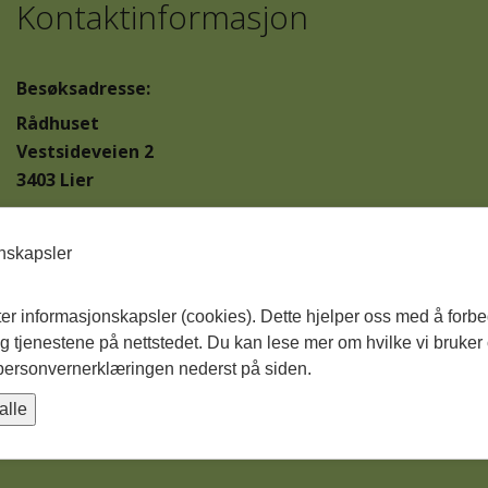
Kontaktinformasjon
Besøksadresse:
Rådhuset
Vestsideveien 2
3403 Lier
Postadresse:
Postboks 205
onskapsler
3401 Lier
ter informasjonskapsler (cookies). Dette hjelper oss med å forb
Org.nr:
 tjenestene på nettstedet. Du kan lese mer om hvilke vi bruker
857 566 122
 personvernerklæringen nederst på siden.
Kommunenummer:
alle
3312