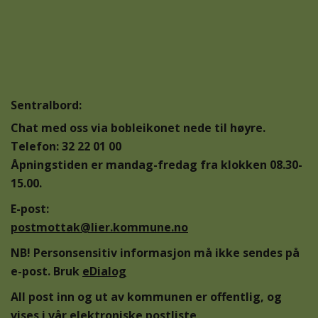
Sentralbord:
Chat med oss via bobleikonet nede til høyre.
Telefon: 32 22 01 00
Åpningstiden er mandag-fredag fra klokken 08.30-
15.00.
E-post:
postmottak@lier.kommune.no
NB! Personsensitiv informasjon må ikke sendes på
e-post. Bruk
eDialog
All post inn og ut av kommunen er offentlig, og
vises i vår
elektroniske postliste