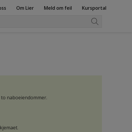
oss
Om Lier
Meld om feil
Kursportal
om to naboeiendommer.
kjemaet.