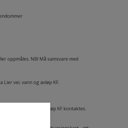
eiendommer
eller oppmåles. NB! Må samsvare med
a Lier vei, vann og avløp KF.
må Lier vei, vann og avløp KF kontaktes.