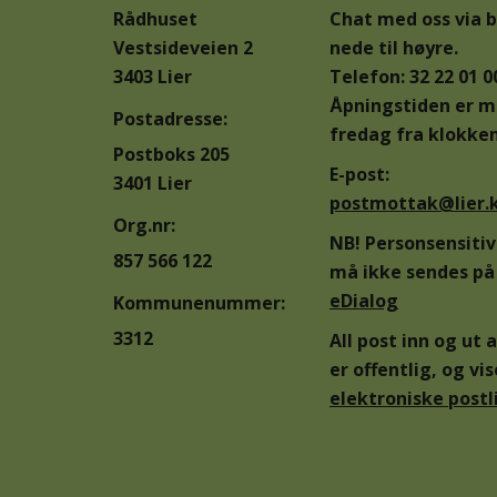
Rådhuset
Chat med oss via 
Vestsideveien 2
nede til høyre.
3403 Lier
Telefon: 32 22 01 0
Åpningstiden er 
Postadresse:
fredag fra klokken
Postboks 205
E-post:
3401 Lier
postmottak@lier
Org.nr:
NB! Personsensiti
857 566 122
må ikke sendes på 
eDialog
Kommunenummer:
3312
All post inn og u
er offentlig, og vis
elektroniske postl