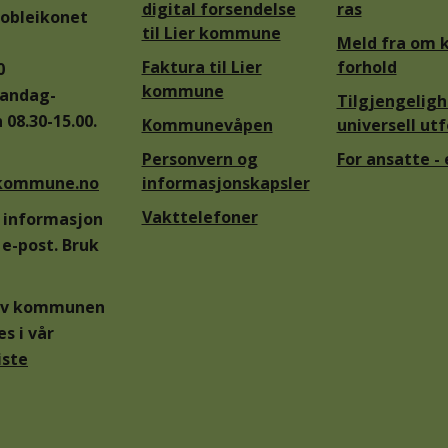
digital forsendelse
ras
bobleikonet
til Lier kommune
Meld fra om k
Faktura til Lier
forhold
0
kommune
mandag-
Tilgjengelig
 08.30-15.00.
Kommunevåpen
universell ut
Personvern og
For ansatte -
.kommune.no
informasjonskapsler
Vakttelefoner
v informasjon
e-post. Bruk
t av kommunen
es i vår
iste