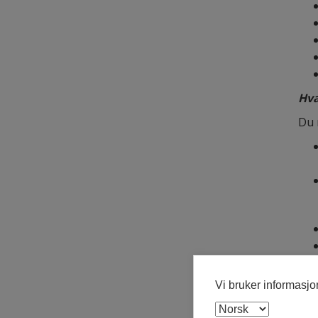
Hva
Du 
Vi bruker informasj
Er 