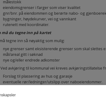
målestokk
eiendomsgrenser i farger som viser kvalitet
gnr/bnr. på eiendommen og berørte nabo- og gjenboer
bygninger, høydekurver, vei og vannkant
rutenett med koordinater.
 må du tegne inn på kartet
må tegne inn så nøyaktig som mulig:
nye grenser samt eksisterende grenser som skal slettes 
mål/areal gitt i søknad
nye og/eller endrede adkomster
Ved avkjøring til kommunal vei kreves avkjøringstillatelse fr
Forslag til plassering av hus og garasje
eventuelle rør/ledninger/utslipp over naboeiendommer.
For å vite hvor kommunale vann og avløpsledninger ligger, 
onskapsler
området regulert?