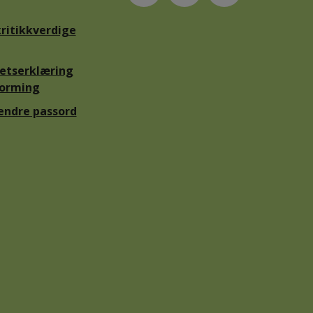
ritikkverdige
hetserklæring
forming
 endre passord