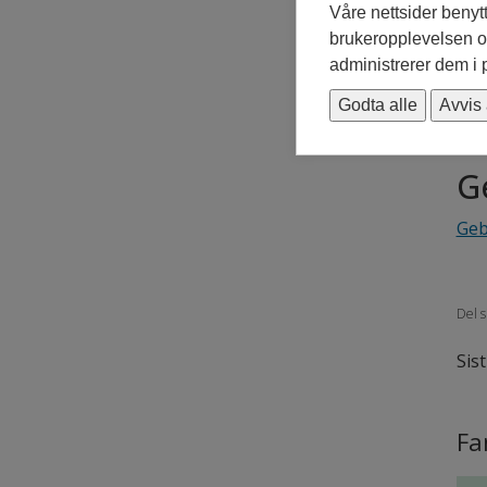
Der
Våre nettsider benyt
med
brukeropplevelsen og
kan
administrerer dem i
E
Godta alle
Avvis 
G
Geb
Del s
Sis
Fa