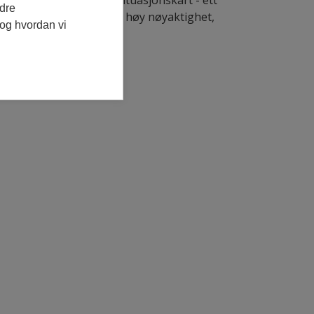
ig med to eller flere situasjonskart - ett
edre
lt eiendomsgrense med høy nøyaktighet,
 og hvordan vi
nse ikke er iht plan.