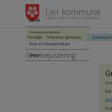
Gå til
Grensejustering
Forside
Tekniske tjenester
Grensejus
Krav til situasjonskart
Grensejustering
Gebyr
G
Gre
Sli
Sen
Hus