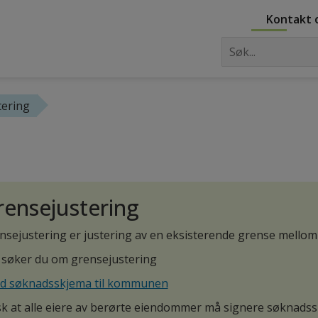
Kontakt 
tering
rensejustering
nsejustering er justering av en eksisterende grense mell
k søker du om grensejustering
d søknadsskjema til kommunen
k at alle eiere av berørte eiendommer må signere søknadss