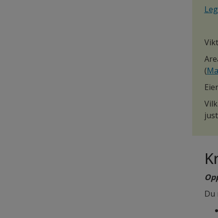
Leg
Vik
Are
(
Mat
Eie
Vil
jus
Kr
Opp
Du 