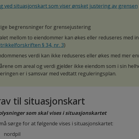
g ved situasjonskart som viser ønsket justering av grensen
tige begrensninger for grensejustering
alet mellom to eiendommer kan økes eller reduseres med in
rikkelforskriften § 34, nr. 3
)
ndommenes verdi kan ikke reduseres eller økes med mer en
kårene om areal og verdi gjelder ikke eiendom som i sin helhe
teringen er i samsvar med vedtatt reguleringsplan.
av til situasjonskart
lysninger som skal vises i situasjonskartet
må sørge for at følgende vises i situasjonskartet:
nordpil