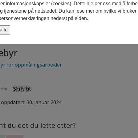
som det foreligger reguleringsplan for området, er det ønskel
ter informasjonskapsler (cookies). Dette hjelper oss med å forb
 og ett uten plan. Dersom reguleringsplanen følger oppmå
 tjenestene på nettstedet. Du kan lese mer om hvilke vi bruker
 man samle alt på ett kart. Ved avvik må det fremgå at ny gre
 personvernerklæringen nederst på siden.
ksempel på situasjonskart
(.pdf)
alle
ebyr
yr for oppmålingsarbeider
Skriv ut
iden
t oppdatert: 30. januar 2024
nt du det du lette etter?