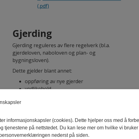
(.pdf)
Gjerding
Gjerding reguleres av flere regelverk (bl.a.
gjerdeloven, naboloven og plan- og
bygningsloven).
Dette gjelder blant annet:
oppføring av nye gjerder
vedlikehold
hensyn til naboer og allmenne interesser
onskapsler
Du kan søke
tilskudd (SMIL)
til enkelte tiltak, som
gjerding og beiterydding.
ter informasjonskapsler (cookies). Dette hjelper oss med å forb
 tjenestene på nettstedet. Du kan lese mer om hvilke vi bruker
 personvernerklæringen nederst på siden.