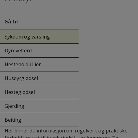
Gå til
Sykdom og varsling
Dyrevelferd
Hestehold i Lier
Husdyrgjødsel
Hestegjødsel
Gjerding
Beiting
Her finner du informasjon om regelverk og praktiske
forhold knyttet til husdyrhold i Lier kommune. Ta