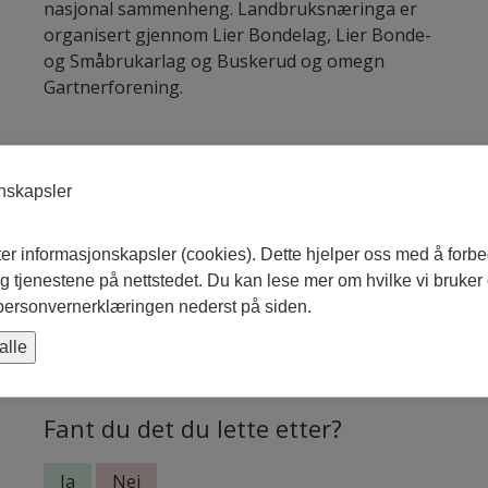
nasjonal sammenheng. Landbruksnæringa er
organisert gjennom Lier Bondelag, Lier Bonde-
og Småbrukarlag og Buskerud og omegn
Gartnerforening.
Planer og rapporter
onskapsler
Aktuelle planer og rapporter for næringslivet i
Lier finnes her
ter informasjonskapsler (cookies). Dette hjelper oss med å forb
 tjenestene på nettstedet. Du kan lese mer om hvilke vi bruker
Skriv ut
Del siden
 personvernerklæringen nederst på siden.
Sist oppdatert: 04. februar 2025
alle
Fant du det du lette etter?