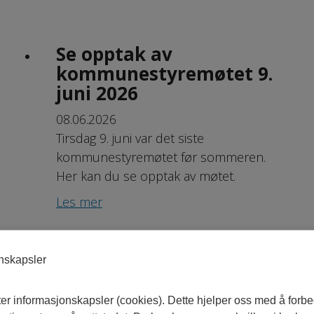
Se opptak av
kommunestyremøtet 9.
juni 2026
08.06.2026
Tirsdag 9. juni var det siste
kommunestyremøtet før sommeren.
Her kan du se opptak av møtet.
Les mer
onskapsler
Ordføreren inviterte 8.
trinn til å lære om
ter informasjonskapsler (cookies). Dette hjelper oss med å forb
lokaldemokrati