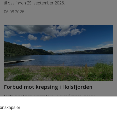
til oss innen 25. september 2026.
06.08.2026
Forbud mot krepsing i Holsfjorden
Mattilsynet har innført forbud mot å fange kreps i
Holsfjorden og flere andre steder i Drammensvassdraget.
jonskapsler
03.08.2026