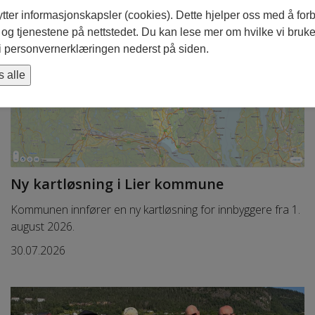
tter informasjonskapsler (cookies). Dette hjelper oss med å for
og tjenestene på nettstedet. Du kan lese mer om hvilke vi bruke
i personvernerklæringen nederst på siden.
s alle
Ny kartløsning i Lier kommune
Kommunen innfører en ny kartløsning for innbyggere fra 1.
august 2026.
30.07.2026