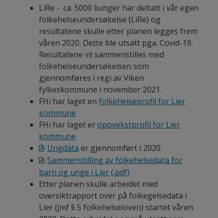
LiRe - ca. 5000 liunger har deltatt i vår egen
folkehelseundersøkelse (LiRe) og
resultatene skulle etter planen legges frem
våren 2020. Dette ble utsatt pga. Covid-19.
Resultatene vil sammenstilles med
folkehelseundersøkelsen som
gjennomføres i regi av Viken
fylkeskommune i november 2021.
FHi har laget en
folkehelseprofil for Lier
kommune
FHi har laget er
oppvekstprofil for Lier
kommune
Ungdata
er gjennomført i 2020.
Sammenstilling av folkehelsedata for
barn og unge i Lier
(.pdf)
Etter planen skulle arbeidet med
oversiktrapport over på folkegelsedata i
Lier (jmf § 5 folkehelseloven) startet våren