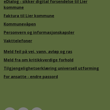
eDialog - sikker digital forsendelse til Lier
kommune
Faktura til Lier kommune
Kommunevåpen
Personvern og informasjonskapsler
Vakttelefoner
Meld feil på vei, vann, avløp og ras
Meld fra om kritikkverdige forhold
Tilgjengelighetserklæring universell utforming
For ansatte - endre passord