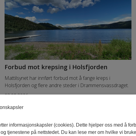
Forbud mot krepsing i Holsfjorden
Mattilsynet har innført forbud mot å fange kreps i
Holsfjorden og flere andre steder i Drammensvassdraget.
03.08.2026
jonskapsler
tter informasjonskapsler (cookies). Dette hjelper oss med å for
og tjenestene på nettstedet. Du kan lese mer om hvilke vi bruke